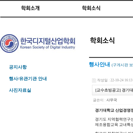
행사안내
(구게시판
보
공지사항
행사/유관기관 안내
작성일 : 22-10-24 16:13
[교수초빙공고] 경기
사진자료실
글쓴이 :
사무국
경기대학교 산업경영
경기도 지역협력연구센
제조융합교육 교내특성