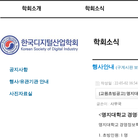
행사안내
(구게시판
보
공지사항
행사/유관기관 안내
작성일 : 22-05-02 16:54
[교원초빙공고] 명지
사진자료실
글쓴이 :
사무국
<명지대학교 경영
명지대학교 경영정보학과
1. 초빙인원: 1 명