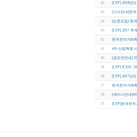
46
[CFP] 2018년
45
[기사안내]한국
44
[논문모집] 한
43
[CFP] 2017 
42
한국전자거래학
41
4차 산업혁명 
40
[공모전안내] 2
39
[CFP] ICSSC 2
38
[CFP] 2017
37
한국전자거래학회지 
36
[세미나안내]4차
35
[CFP]한국전