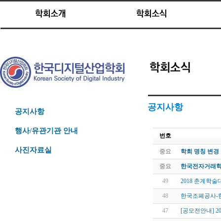
공지사항
공지사항
행사/유관기관 안내
번호
사진자료실
중요
학회 명칭 변경
중요
한국전자거래학
49
2018 춘계학
48
한국조폐공사-한
47
[공모전안내] 2