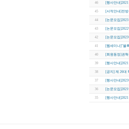
46
[행사안내]202
45
[서적안내]전방위
44
[논문모집]202
43
[논문모집]202
42
[논문모집]202
41
[웹세미나]"블록
40
[회원동정]권혁
39
[행사안내]202
38
[공지] 제 26
37
[행사안내]202
36
[논문모집]202
35
[행사안내]202