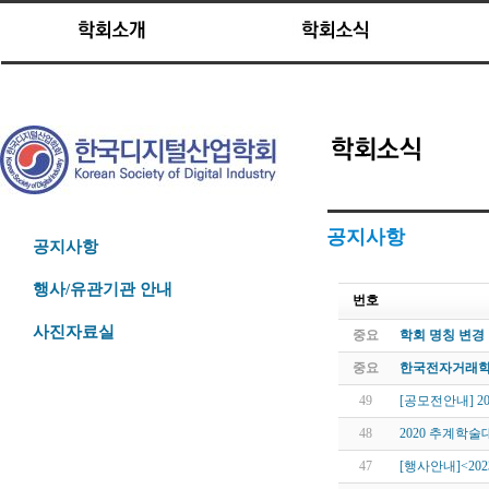
공지사항
공지사항
행사/유관기관 안내
번호
사진자료실
중요
학회 명칭 변경
중요
한국전자거래학
49
[공모전안내] 2
48
2020 추계학
47
[행사안내]<20