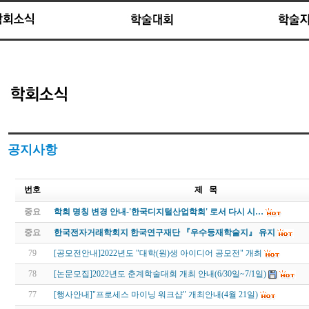
공지사항
번호
제 목
중요
학회 명칭 변경 안내-'한국디지털산업학회' 로서 다시 시…
중요
한국전자거래학회지 한국연구재단 『우수등재학술지』 유지
79
[공모전안내]2022년도 "대학(원)생 아이디어 공모전" 개최
78
[논문모집]2022년도 춘계학술대회 개최 안내(6/30일~7/1일)
77
[행사안내]"프로세스 마이닝 워크샵" 개최안내(4월 21일)