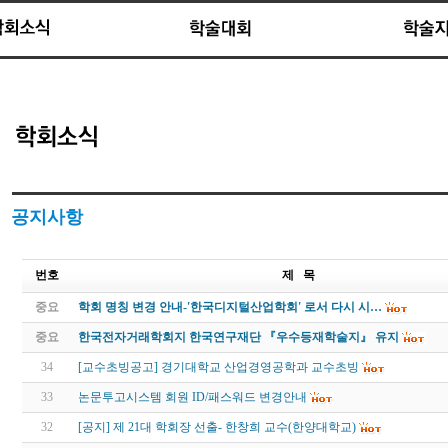
공지사항
번호
제 목
중요
학회 명칭 변경 안내-'한국디지털산업학회' 로서 다시 시…
중요
한국전자거래학회지 한국연구재단 『우수등재학술지』 유지
34
[교수초빙공고] 경기대학교 산업경영공학과 교수초빙
33
논문투고시스템 회원 ID/패스워드 변경안내
32
[공지] 제 21대 학회장 선출- 한창희 교수(한양대학교)