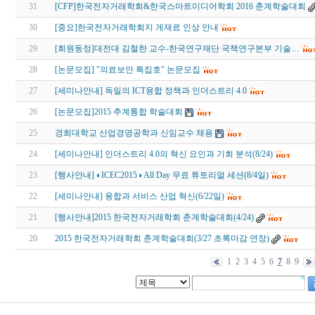
31
[CFP]한국전자거래학회&한국스마트미디어학회 2016 춘계학술대회
30
[중요]한국전자거래학회지 게재료 인상 안내
29
[회원동정]대전대 김철한 교수-한국연구재단 국책연구본부 기술…
28
[논문모집] "의료보안 특집호" 논문모집
27
[세미나안내] 독일의 ICT융합 정책과 인더스트리 4.0
26
[논문모집]2015 추계통합 학술대회
25
경희대학교 산업경영공학과 신임교수 채용
24
[세미나안내] 인더스트리 4.0의 혁신 요인과 기회 분석(8/24)
23
[행사안내] ◐ICEC2015◑ All Day 무료 튜토리얼 세션(8/4일)
22
[세미나안내] 융합과 서비스 산업 혁신(6/22일)
21
[행사안내]2015 한국전자거래학회 춘계학술대회(4/24)
20
2015 한국전자거래학회 춘계학술대회(3/27 초록마감 연장)
1
2
3
4
5
6
7
8
9