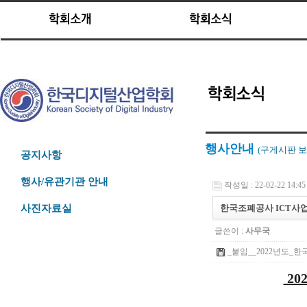
행사안내
(구게시판
보
공지사항
행사/유관기관 안내
작성일 : 22-02-22 14:45
한국조폐공사 ICT사업
사진자료실
글쓴이 :
사무국
_붙임__2022년도_한
20