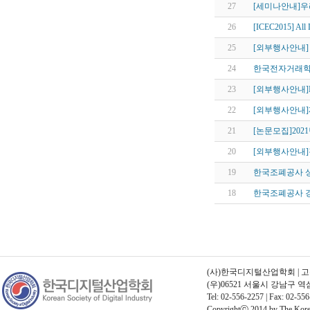
27
[세미나안내]우
26
[ICEC2015] A
25
[외부행사안내]
24
한국전자거래학회지
23
[외부행사안내]IITP 
22
[외부행사안내]
21
[논문모집]202
20
[외부행사안내
19
한국조폐공사 상
18
한국조폐공사 경력
(사)한국디지털산업학회 | 고유번호
(우)06521 서울시 강남구 
Tel: 02-556-2257 | Fax: 02-556
Copyrightⓒ 2014 by The Korean 