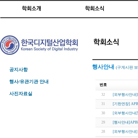
행사안내
(구게시판
보
공지사항
행사/유관기관 안내
번호
사진자료실
32
[외부행사안내]ICBI 2
31
[기한연장] APBPM
30
[외부행사안내]WW
29
[행사안내]APBPM
28
[외부행사안내] 