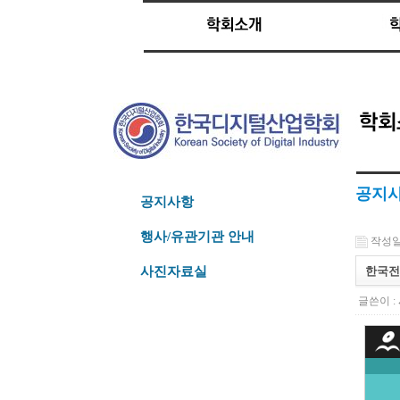
공지
공지사항
행사/유관기관 안내
작성일 :
한국전자
사진자료실
글쓴이 :
귀 기관의 논문이
DBpia 2016 '
올해의 논문
에 선정되었음을 알려 드립니다