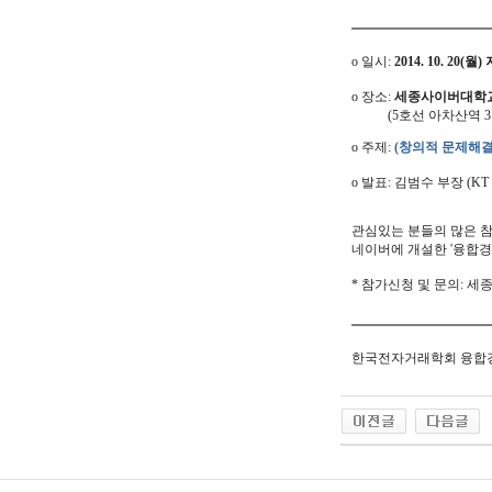
o 일시:
2014. 10. 20(월)
o 장소:
세종사이버대학교
(5호선 아차산역 3번 출
o 주제:
(창의적 문제해결
o 발표: 김범수 부장 (K
관심있는 분들의 많은 참
네이버에 개설한 '융합경
* 참가신청 및 문의: 세종사
한국전자거래학회 융합경