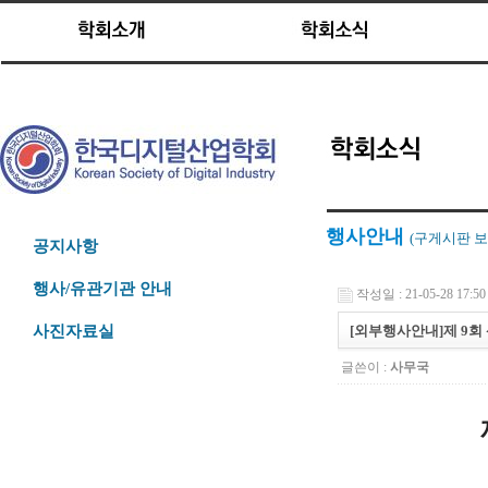
행사안내
(구게시판
보
공지사항
행사/유관기관 안내
작성일 : 21-05-28 17:50
[외부행사안내]제 9
사진자료실
글쓴이 :
사무국