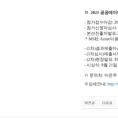
ㅁ 2021 공공
- 참가접수마감: 2
- 참가신청자심사: 
- 본선진출자발표:2
* MS社 Azure
- (1차)결과제출마
- (1차심사)제출서
- (2차)현장발표: 
- 시상식: 8월 21일
ㅁ
문의처:
이은주
※상세안내:
http: