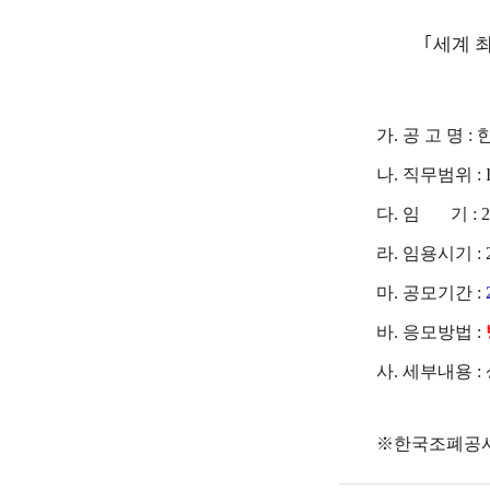
｢세계 
가. 공 고 명 :
나. 직무범위 : 
다. 임 기 : 
라. 임용시기 :
마. 공모기간 :
바. 응모방법 :
사. 세부내용 
※한국조폐공사