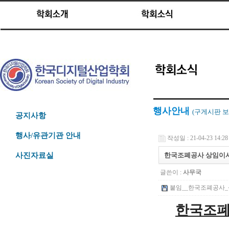
행사안내
(구게시판
보
공지사항
행사/유관기관 안내
작성일 : 21-04-23 14:28
한국조폐공사 상임이사(
사진자료실
글쓴이 :
사무국
붙임__한국조폐공사_상임
한국조폐