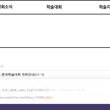
:25
도 춘계학술대회 개최안내(5/1~3)
로그램북_online_F.pdf (33.0M)
[52]
DATE : 2025-04-30 17:45:58
r/news/articleView.html?idxno=232686
[3661]