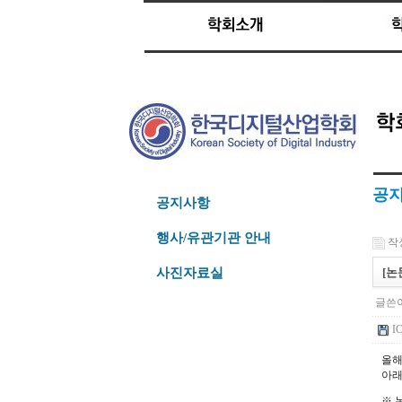
공
공지사항
행사/유관기관 안내
작성
[논
사진자료실
글쓴이
IC
올해
아래
※ 