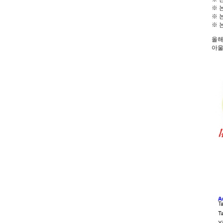
※ 
※ 논
※ 
올해
아울