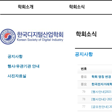
공지사항
공지사항
행사/유관기관 안내
번호
사진자료실
중요
학회 명칭 변경
중요
한국전자거래학
79
[행사안내]202
78
[행사안내]<20
77
[공모전안내] 2