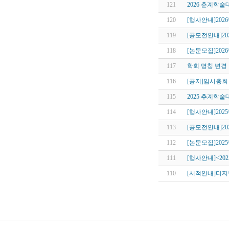
121
2026 춘계학
120
[행사안내]202
119
[공모전안내]20
118
[논문모집]2
117
학회 명칭 변경
116
[공지]임시총회 
115
2025 추계학
114
[행사안내]202
113
[공모전안내]20
112
[논문모집]20
111
[행사안내]<20
110
[서적안내]디지털