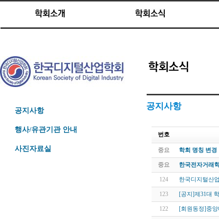
공지사항
공지사항
행사/유관기관 안내
번호
사진자료실
중요
학회 명칭 변경
중요
한국전자거래학
124
한국디지털산업학
123
[공지]제31대 
122
[회원동정]중앙