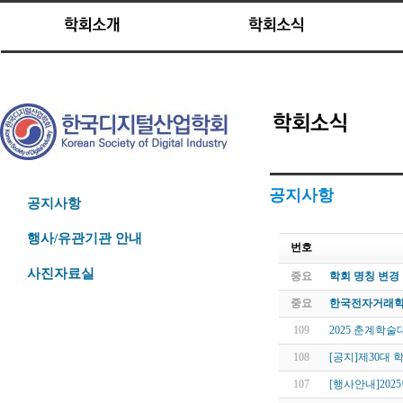
공지사항
공지사항
행사/유관기관 안내
번호
사진자료실
중요
학회 명칭 변경
중요
한국전자거래학
109
2025 춘계학
108
[공지]제30대 
107
[행사안내]202